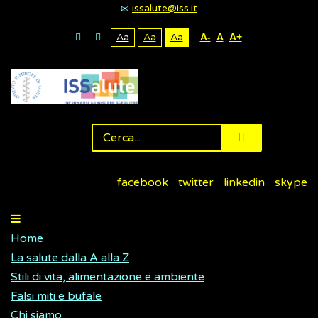
issalute@iss.it
Aa
Aa
Aa
A-
A
A+
facebook
twitter
linkedin
skype
Home
La salute dalla A alla Z
Stili di vita, alimentazione e ambiente
Falsi miti e bufale
Chi siamo