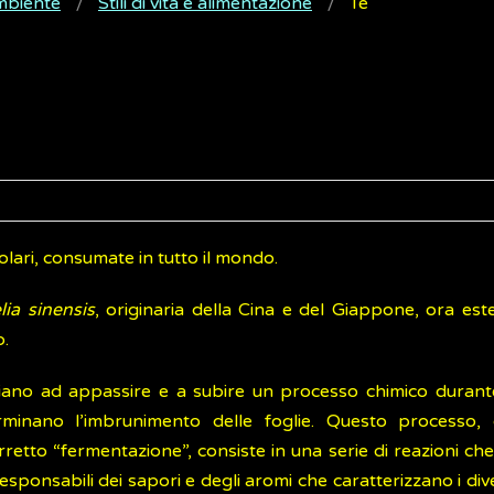
ambiente
Stili di vita e alimentazione
Tè
olari, consumate in tutto il mondo.
ia sinensis
, originaria della Cina e del Giappone, ora es
o.
iziano ad appassire e a subire un processo chimico durante
rminano l’imbrunimento delle foglie. Questo processo,
etto “fermentazione”, consiste in una serie di reazioni ch
sponsabili dei sapori e degli aromi che caratterizzano i diver