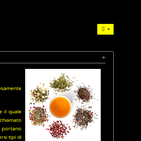
tesamente
 il quale
 chiamato
e portano
si tipi di