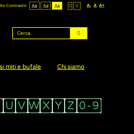
lto Contrasto
Aa
Aa
Aa
A-
A
A+
si miti e bufale
Chi siamo