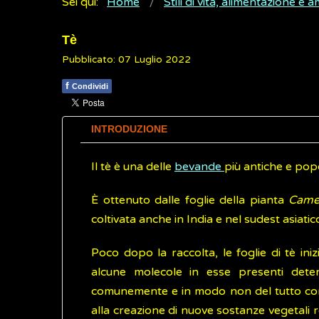
Sei qui:
Home
Stili di vita, alimentazione e 
Tè
Pubblicato: 07 Luglio 2022
f
Condividi
INTRODUZIONE
Il tè è una delle
bevande
più antiche e pop
È ottenuto dalle foglie della pianta
Camel
coltivata anche in India e nel sudest asiatic
Poco dopo la raccolta, le foglie di tè in
alcune molecole in esse presenti dete
comunemente e in modo non del tutto corr
alla creazione di nuove sostanze vegetali re