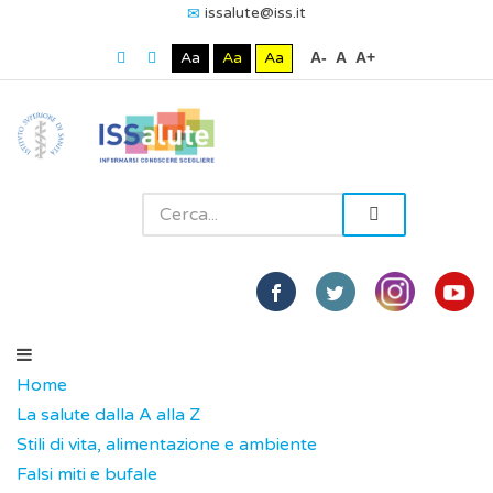
issalute@iss.it
Aa
Aa
Aa
A-
A
A+
Home
La salute dalla A alla Z
Stili di vita, alimentazione e ambiente
Falsi miti e bufale