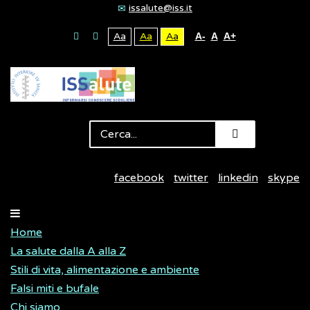
issalute@iss.it
Aa
Aa
Aa
A-
A
A+
facebook
twitter
linkedin
skype
Home
La salute dalla A alla Z
Stili di vita, alimentazione e ambiente
Falsi miti e bufale
Chi siamo