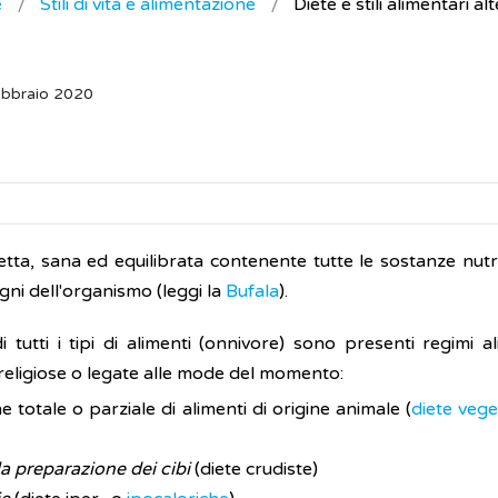
e
Stili di vita e alimentazione
Diete e stili alimentari alt
ebbraio 2020
tta, sana ed equilibrata contenente tutte le sostanze nutrit
gni dell'organismo (leggi la
Bufala
).
tutti i tipi di alimenti (onnivore) sono presenti regimi a
 religiose o legate alle mode del momento:
 totale o parziale di alimenti di origine animale (
diete vege
lla preparazione dei cibi
(diete crudiste)