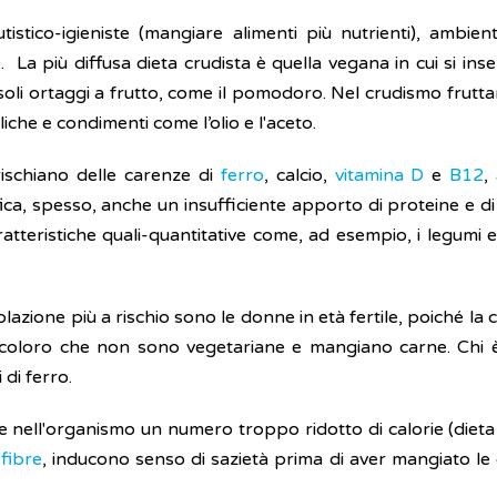
stico-igieniste (mangiare alimenti più nutrienti), ambiental
a). La più diffusa dieta crudista è quella vegana in cui si in
 soli ortaggi a frutto, come il pomodoro. Nel crudismo frutta
iche e condimenti come l’olio e l'aceto.
rischiano delle carenze di
ferro
, calcio,
vitamina D
e
B12
,
rifica, spesso, anche un insufficiente apporto di proteine e d
teristiche quali-quantitative come, ad esempio, i legumi e
azione più a rischio sono le donne in età fertile, poiché la 
 coloro che non sono vegetariane e mangiano carne. Chi è
di ferro.
durre nell'organismo un numero troppo ridotto di calorie (die
i
fibre
, inducono senso di sazietà prima di aver mangiato le