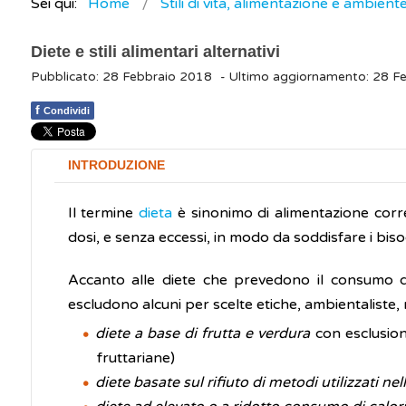
Sei qui:
Home
Stili di vita, alimentazione e ambient
Diete e stili alimentari alternativi
Pubblicato: 28 Febbraio 2018
- Ultimo aggiornamento: 28 F
f
Condividi
INTRODUZIONE
Il termine
dieta
è sinonimo di alimentazione corre
dosi, e senza eccessi, in modo da soddisfare i biso
Accanto alle diete che prevedono il consumo di 
escludono alcuni per scelte etiche, ambientaliste,
diete a base di frutta e verdura
con esclusione
fruttariane)
diete basate sul rifiuto di metodi utilizzati ne