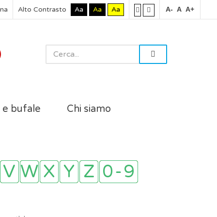
rna
Alto Contrasto
Aa
Aa
Aa
A-
A
A+
i e bufale
Chi siamo