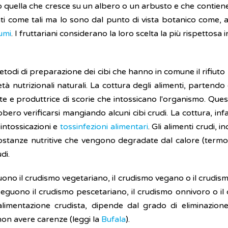
o quella che cresce su un albero o un arbusto e che contiene i
ati come tali ma lo sono dal punto di vista botanico come,
umi
. I fruttariani considerano la loro scelta la più rispettosa i
todi di preparazione dei cibi che hanno in comune il rifiuto 
ietà nutrizionali naturali. La cottura degli alimenti, partend
te e produttrice di scorie che intossicano l'organismo. Que
ero verificarsi mangiando alcuni cibi crudi. La cottura, infa
 intossicazioni e
tossinfezioni alimentari
. Gli alimenti crudi, 
sostanze nutritive che vengono degradate dal calore (termolabil
di.
guono il crudismo vegetariano, il crudismo vegano o il crudi
, seguono il crudismo pescetariano, il crudismo onnivoro o 
'alimentazione crudista, dipende dal grado di eliminazione
non avere carenze (leggi la
Bufala
).