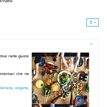
ernativi
ive nelle giuste
limentari che ne
tariane
,
vegane
,