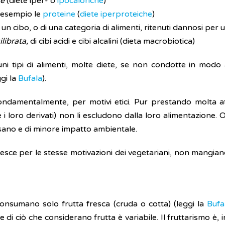
ie
(diete iper- o
ipocaloriche
)
 esempio le
proteine
(
diete iperproteiche
)
 un cibo, o di una categoria di alimenti, ritenuti dannosi pe
librata,
di cibi acidi e cibi alcalini (dieta macrobiotica)
lcuni tipi di alimenti, molte diete, se non condotte in mod
gi la
Bufala
).
ondamentalmente, per motivi etici. Pur prestando molta at
 i loro derivati) non li escludono dalla loro alimentazione. 
 sano e di minore impatto ambientale.
ce per le stesse motivazioni dei vegetariani, non mangiano ci
ni, consumano solo frutta fresca (cruda o cotta) (leggi la
Bufa
ne di ciò che considerano frutta è variabile. Il fruttarismo è