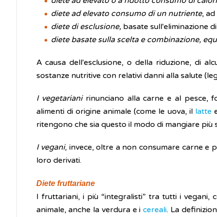
diete ad elevato o a ridotto consumo di calor
diete ad elevato consumo di un nutriente
, ad
diete di esclusione,
basate sull'eliminazione di
diete basate sulla scelta e combinazione, equi
A causa dell'esclusione, o della riduzione, di a
sostanze nutritive con relativi danni alla salute (leg
I vegetariani
rinunciano alla carne e al pesce, f
alimenti di origine animale (come le uova, il
latte
e
ritengono che sia questo il modo di mangiare più
I vegani
, invece, oltre a non consumare carne e pes
loro derivati.
Diete fruttariane
I fruttariani, i più “integralisti” tra tutti i vega
animale, anche la verdura e i
cereali
. La definizio