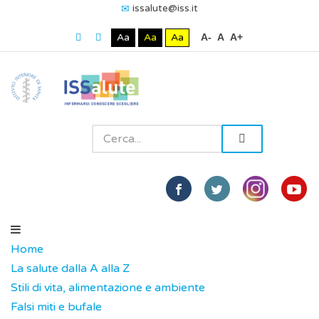
issalute@iss.it
Aa
Aa
Aa
A-
A
A+
Home
La salute dalla A alla Z
Stili di vita, alimentazione e ambiente
Falsi miti e bufale