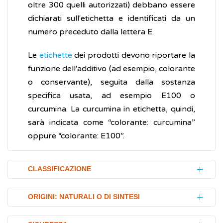
oltre 300 quelli autorizzati) debbano essere
dichiarati sull'etichetta e identificati da un
numero preceduto dalla lettera E.
Le
etichette
dei prodotti devono riportare la
funzione dell'additivo (ad esempio, colorante
o conservante), seguita dalla sostanza
specifica usata, ad esempio E100 o
curcumina. La curcumina in etichetta, quindi,
sarà indicata come “colorante: curcumina”
oppure “colorante: E100”.
CLASSIFICAZIONE
La classificazione che segue è indicativa, non
ORIGINI: NATURALI O DI SINTESI
esaustiva, e soggetta ad aggiornamenti
normativi continui da parte della UE: