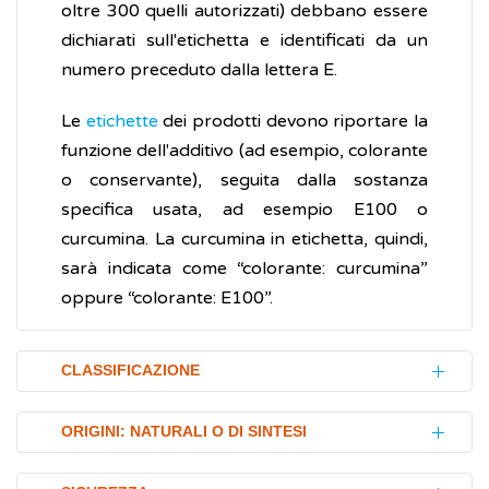
oltre 300 quelli autorizzati) debbano essere
dichiarati sull'etichetta e identificati da un
numero preceduto dalla lettera E.
Le
etichette
dei prodotti devono riportare la
funzione dell'additivo (ad esempio, colorante
o conservante), seguita dalla sostanza
specifica usata, ad esempio E100 o
curcumina. La curcumina in etichetta, quindi,
sarà indicata come “colorante: curcumina”
oppure “colorante: E100”.
CLASSIFICAZIONE
La classificazione che segue è indicativa, non
ORIGINI: NATURALI O DI SINTESI
esaustiva, e soggetta ad aggiornamenti
normativi continui da parte della UE: