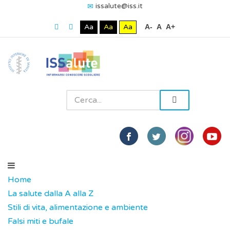
issalute@iss.it
Aa
Aa
Aa
A-
A
A+
Home
La salute dalla A alla Z
Stili di vita, alimentazione e ambiente
Falsi miti e bufale