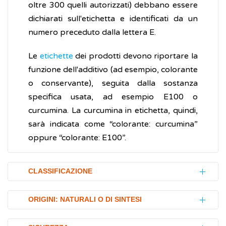
oltre 300 quelli autorizzati) debbano essere
dichiarati sull'etichetta e identificati da un
numero preceduto dalla lettera E.
Le
etichette
dei prodotti devono riportare la
funzione dell'additivo (ad esempio, colorante
o conservante), seguita dalla sostanza
specifica usata, ad esempio E100 o
curcumina. La curcumina in etichetta, quindi,
sarà indicata come “colorante: curcumina”
oppure “colorante: E100”.
CLASSIFICAZIONE
La classificazione che segue è indicativa, non
ORIGINI: NATURALI O DI SINTESI
esaustiva, e soggetta ad aggiornamenti
normativi continui da parte della UE: