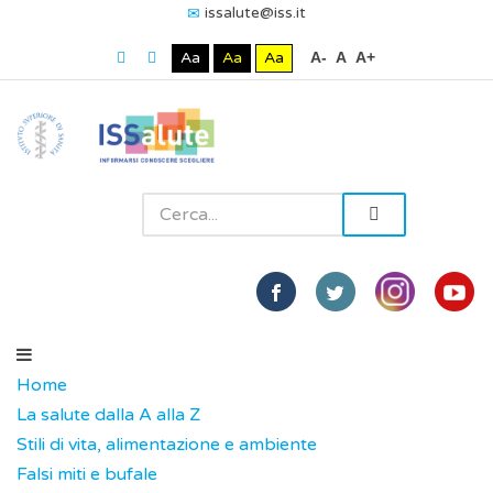
issalute@iss.it
Aa
Aa
Aa
A-
A
A+
Home
La salute dalla A alla Z
Stili di vita, alimentazione e ambiente
Falsi miti e bufale