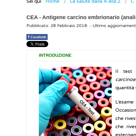
Sei qui:
Home
La salute dalla A alla Z
C
CEA - Antigene carcino embrionario (analis
Pubblicato: 28 Febbraio 2018
- Ultimo aggiornament
f
Condividi
INTRODUZIONE
Il test
carcinoe
quantità 
L’esame 
Occasiona
che rives
che rive
estername