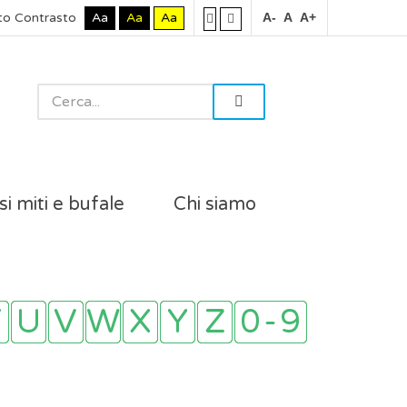
to Contrasto
Aa
Aa
Aa
A-
A
A+
si miti e bufale
Chi siamo