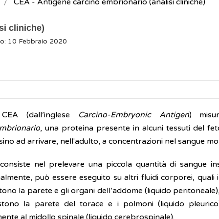
CEA - Antigene carcino embrionario (analisi cliniche)
i cliniche)
o: 10 Febbraio 2020
 CEA (dall’inglese
Carcino-Embryonic Antigen
) misu
mbrionario
, una proteina presente in alcuni tessuti del feto
sino ad arrivare, nell'adulto, a concentrazioni nel sangue mo
consiste nel prelevare una piccola quantità di sangue i
lmente, può essere eseguito su altri fluidi corporei, quali 
tono la parete e gli organi dell’addome (liquido peritoneale)
stono la parete del torace e i polmoni (liquido pleurico)
nte al midollo spinale (liquido cerebrospinale).