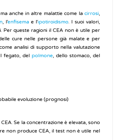
 ma anche in altre malattie come la
cirrosi
,
n
, l’
enfisema
e l'
ipotiroidismo
. I suoi valori,
. Per queste ragioni il CEA non è utile per
 delle cure nelle persone già malate e per
come analisi di supporto nella valutazione
el fegato, del
polmone
, dello stomaco, del
robabile evoluzione (prognosi)
l CEA. Se la concentrazione è elevata, sono
ore non produce CEA, il test non è utile nel