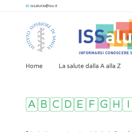
issalute@iss.it
Home
La salute dalla A alla Z