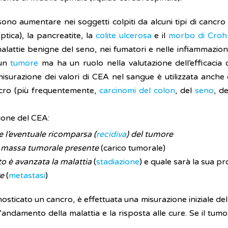
no aumentare nei soggetti colpiti da alcuni tipi di cancro
ptica), la pancreatite, la
colite ulcerosa
e il
morbo di Croh
malattie benigne del seno, nei fumatori e nelle infiammazioni
 un
tumore
ma ha un ruolo nella valutazione dell’efficacia
surazione dei valori di CEA nel sangue è utilizzata anche 
cancro (più frequentemente,
carcinomi del colon
, del
seno
, d
zione del CEA:
 e l’eventuale ricomparsa (
recidiva
) del tumore
a massa tumorale presente
(carico tumorale)
 è avanzata la malattia
(
stadiazione
) e quale sarà la sua p
re
(
metastasi
)
ticato un cancro, è effettuata una misurazione iniziale de
’andamento della malattia e la risposta alle cure. Se il tum