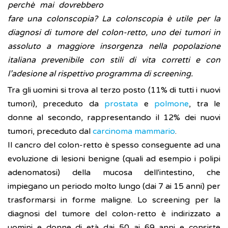
perchè mai dovrebbero
fare una colonscopia? La colonscopia è utile per la
diagnosi di tumore del colon-retto, uno dei tumori in
assoluto a maggiore insorgenza nella popolazione
italiana prevenibile con stili di vita corretti e con
l’adesione al rispettivo programma di screening.
Tra gli uomini si trova al terzo posto (11% di tutti i nuovi
tumori), preceduto da
prostata
e
polmone
, tra le
donne al secondo, rappresentando il 12% dei nuovi
tumori, preceduto dal
carcinoma mammario
.
Il cancro del colon-retto è spesso conseguente ad una
evoluzione di lesioni benigne (quali ad esempio i polipi
adenomatosi) della mucosa dell'intestino, che
impiegano un periodo molto lungo (dai 7 ai 15 anni) per
trasformarsi in forme maligne. Lo screening per la
diagnosi del tumore del colon-retto è indirizzato a
uomini e donne di età dai 50 ai 69 anni e consiste