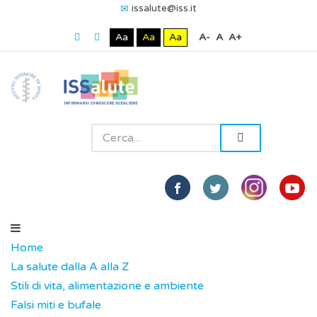
issalute@iss.it
Aa
Aa
Aa
A-
A
A+
Home
La salute dalla A alla Z
Stili di vita, alimentazione e ambiente
Falsi miti e bufale