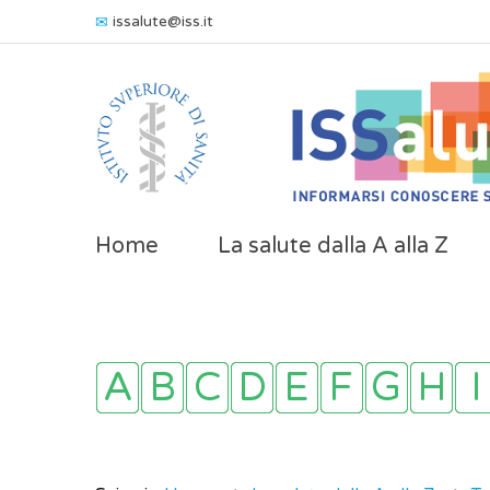
issalute@iss.it
Home
La salute dalla A alla Z