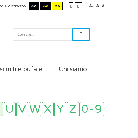
to Contrasto
Aa
Aa
Aa
A-
A
A+
si miti e bufale
Chi siamo