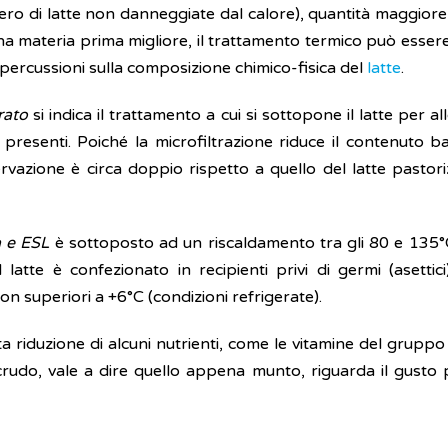
iero di latte non danneggiate dal calore), quantità maggiore
a materia prima migliore, il trattamento termico può essere 
ipercussioni sulla composizione chimico-fisica del
latte
.
rato
si indica il trattamento a cui si sottopone il latte per 
resenti. Poiché la microfiltrazione riduce il contenuto ba
azione è circa doppio rispetto a quello del latte pastoriz
a e ESL
è sottoposto ad un riscaldamento tra gli 80 e 135
 latte è confezionato in recipienti privi di germi (aset
n superiori a +6°C (condizioni refrigerate).
riduzione di alcuni nutrienti, come le vitamine del gruppo B,
 crudo, vale a dire quello appena munto, riguarda il gusto