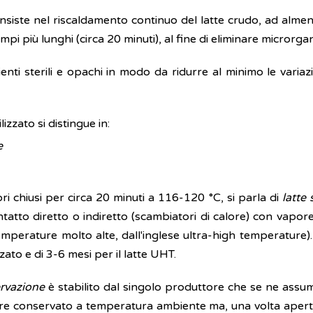
consiste nel riscaldamento continuo del latte crudo, ad al
 più lunghi (circa 20 minuti), al fine di eliminare microrga
pienti sterili e opachi in modo da ridurre al minimo le varia
lizzato si distingue in:
e
ori chiusi per circa 20 minuti a 116-120 °C, si parla di
latte 
tto diretto o indiretto (scambiatori di calore) con vapore
mperature molto alte, dall'inglese ultra-high temperature)
zzato e di 3-6 mesi per il latte UHT.
rvazione
è stabilito dal singolo produttore che se ne assume 
e conservato a temperatura ambiente ma, una volta aperta