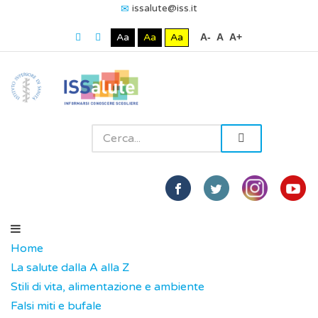
issalute@iss.it
Aa
Aa
Aa
A-
A
A+
Home
La salute dalla A alla Z
Stili di vita, alimentazione e ambiente
Falsi miti e bufale