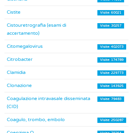
Cistite
Visite: 60021
Cistouretrografia (esami di
Visite: 30257
accertamento)
Citomegalovirus
Visite: 402073
Citrobacter
Visite: 174789
Clamidia
Visite: 229773
Clonazione
Visite: 143925
Coagulazione intravasale disseminata
Visite: 79483
(CID)
Coagulo, trombo, embolo
Visite: 250287
Coenzima Q