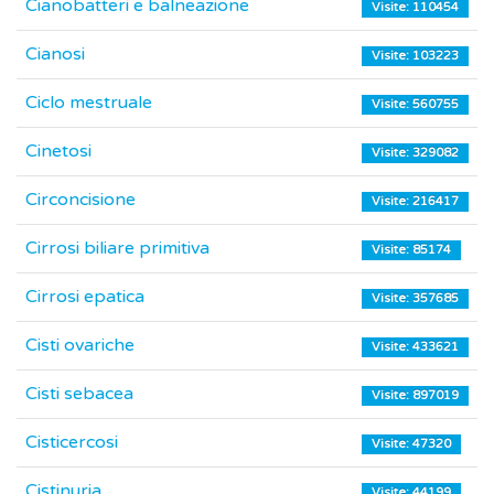
Cianobatteri e balneazione
Visite: 110454
Cianosi
Visite: 103223
Ciclo mestruale
Visite: 560755
Cinetosi
Visite: 329082
Circoncisione
Visite: 216417
Cirrosi biliare primitiva
Visite: 85174
Cirrosi epatica
Visite: 357685
Cisti ovariche
Visite: 433621
Cisti sebacea
Visite: 897019
Cisticercosi
Visite: 47320
Cistinuria
Visite: 44199