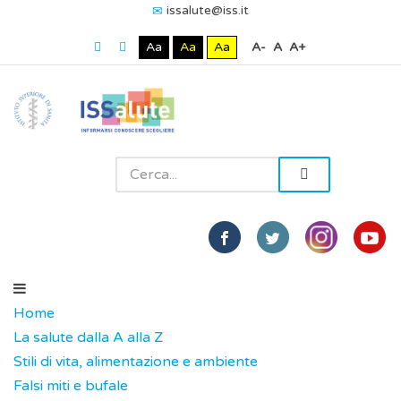
issalute@iss.it
Aa
Aa
Aa
A-
A
A+
Home
La salute dalla A alla Z
Stili di vita, alimentazione e ambiente
Falsi miti e bufale