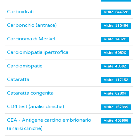
Carboidrati
Visite: 844728
Carbonchio (antrace)
Visite: 110494
Carcinoma di Merkel
Visite: 14328
Cardiomiopatia ipertrofica
Visite: 60820
Cardiomiopatie
Visite: 48592
Cataratta
Visite: 117152
Cataratta congenita
Visite: 62804
CD4 test (analisi cliniche)
Visite: 157399
CEA - Antigene carcino embrionario
Visite: 405966
(analisi cliniche)