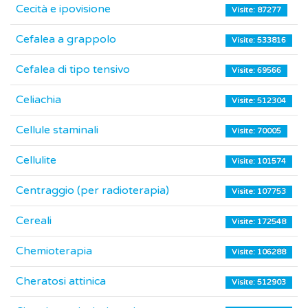
Cecità e ipovisione
Visite: 87277
Cefalea a grappolo
Visite: 533816
Cefalea di tipo tensivo
Visite: 69566
Celiachia
Visite: 512304
Cellule staminali
Visite: 70005
Cellulite
Visite: 101574
Centraggio (per radioterapia)
Visite: 107753
Cereali
Visite: 172548
Chemioterapia
Visite: 106288
Cheratosi attinica
Visite: 512903