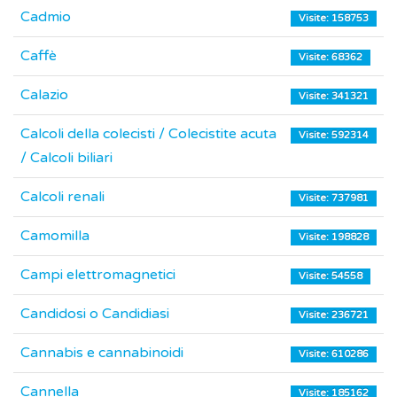
Cadmio
Visite: 158753
Caffè
Visite: 68362
Calazio
Visite: 341321
Calcoli della colecisti / Colecistite acuta
Visite: 592314
/ Calcoli biliari
Calcoli renali
Visite: 737981
Camomilla
Visite: 198828
Campi elettromagnetici
Visite: 54558
Candidosi o Candidiasi
Visite: 236721
Cannabis e cannabinoidi
Visite: 610286
Cannella
Visite: 185162