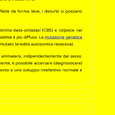
fette da forma lieve, i disturbi si possano
tionina-beta-sintetasi
(CBS) e colpisce nel
lattia è più diffusa. La
mutazione genetica
e mutato (eredità autosomica recessiva).
 di ammalarsi, indipendentemente dal sesso.
ente, è possibile accertare (diagnosticare)
mento e uno sviluppo intellettivo normale e
 sono molto variabili: in alcune persone sono