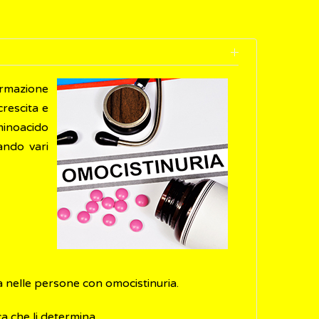
rmazione
rescita e
minoacido
ando vari
tà nelle persone con omocistinuria.
ca che li determina.