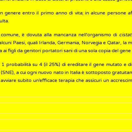
o in genere entro il primo anno di vita; in alcune persone af
ulta.
iù comune, è dovuta alla mancanza nell'organismo di
cista
cuni Paesi, quali Irlanda, Germania, Norvegia e Qatar, la ma
 ai figli da genitori portatori sani di una sola copia del gen
a 1 probabilità su 4 (il 25%) di ereditare il gene mutato e
SNE), a cui ogni nuovo nato in Italia è sottoposto gratuitam
avviare subito un’efficace terapia che assicuri un accresci
ssica di omocistinuria (deficit di cistationina-beta-sintetasi)
ere a rischio la vita.