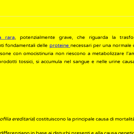
a rara
, potenzialmente grave, che riguarda la trasfo
ti fondamentali delle
proteine
necessari per una normale c
sone con omocistinuria non riescono a metabolizzare l’a
prodotti tossici, si accumula nel sangue e nelle urine caus
filia ereditaria
) costituiscono la principale causa di mortali
i differenziano in base ai disturbi presenti e alla causa geneti