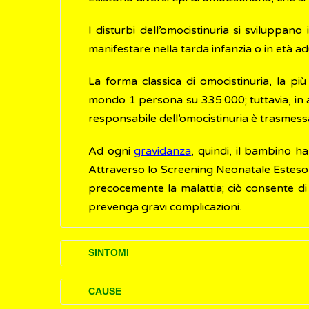
I disturbi dell’omocistinuria si sviluppan
manifestare nella tarda infanzia o in età ad
La forma classica di omocistinuria, la p
mondo 1 persona su 335.000; tuttavia, in al
responsabile dell’omocistinuria è trasmessa
Ad ogni
gravidanza
, quindi, il bambino h
Attraverso lo Screening Neonatale Esteso (
precocemente la malattia; ciò consente di 
prevenga gravi complicazioni.
SINTOMI
I disturbi (sintomi) causati dalla forma cla
CAUSE
molto lievi, in altre sono tanto gravi da mett