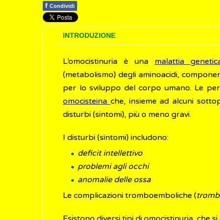
f
Condividi
INTRODUZIONE
L’omocistinuria è una
malattia genetic
(metabolismo) degli aminoacidi, componen
per lo sviluppo del corpo umano. Le per
omocisteina
che, insieme ad alcuni sotto
disturbi (sintomi), più o meno gravi.
I disturbi (sintomi) includono:
deficit intellettivo
problemi agli occhi
anomalie delle ossa
Le complicazioni tromboemboliche (
trombo
Esistono diversi tipi di omocistinuria, che s