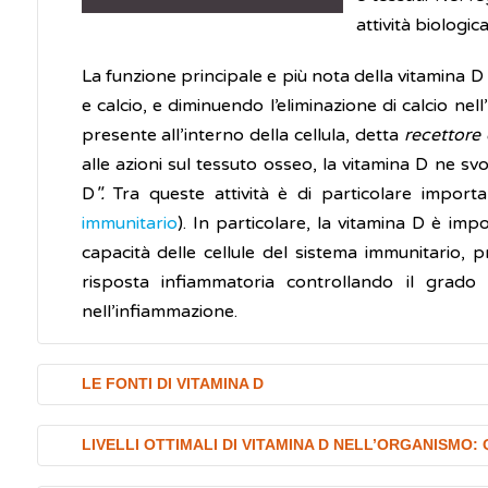
attività biologica
La funzione principale e più nota della vitamina D
e calcio, e diminuendo l’eliminazione di calcio nel
presente all’interno della cellula, detta
recettore 
alle azioni sul tessuto osseo, la vitamina D ne 
D
".
Tra queste attività è di particolare import
immunitario
). In particolare, la vitamina D è im
capacità delle cellule del sistema immunitario, 
risposta infiammatoria controllando il grado 
nell’infiammazione.
LE FONTI DI VITAMINA D
Si calcola che solo il 10-20% della vitamina D prov
LIVELLI OTTIMALI DI VITAMINA D NELL’ORGANISMO:
Esposizione al sole