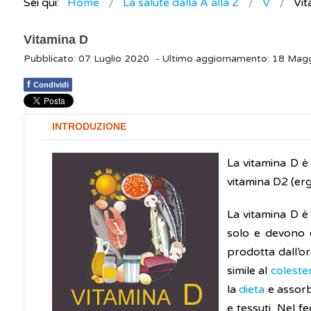
Sei qui:
Home
La salute dalla A alla Z
V
Vit
Vitamina D
Pubblicato: 07 Luglio 2020
- Ultimo aggiornamento: 18 Mag
f
Condividi
INTRODUZIONE
La vitamina D è
vitamina D2 (ergo
La vitamina D è
solo e devono e
prodotta dall’or
simile al
coleste
la
dieta
e assorb
e tessuti. Nel 