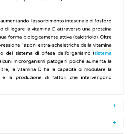
o, aumentando l'assorbimento intestinale di fosforo
rado di legare la vitamina D attraverso una proteina
sua forma biologicamente attiva (calcitriolo). Oltre
essione "azioni extra-scheletriche della vitamina
o del sistema di difesa dell’organismo (
sistema
ro alcuni microrganismi patogeni poiché aumenta la
ltre, la vitamina D ha la capacità di modulare la
io e la produzione di fattori che intervengono
e dopo l'esposizione al sole.