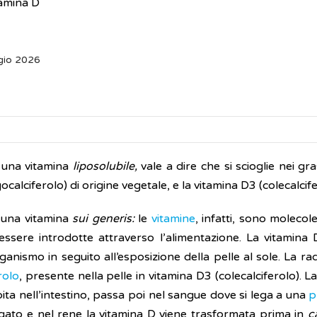
amina D
gio 2026
 una vitamina
liposolubile,
vale a dire che si scioglie nei gr
calciferolo) di origine vegetale, e la vitamina D3 (colecalcife
 una vitamina
sui generis:
le
vitamine
, infatti, sono moleco
ssere introdotte attraverso l’alimentazione. La vitamina D
ganismo in seguito all’esposizione della pelle al sole. La rad
rolo
, presente nella pelle in vitamina D3 (colecalciferolo). 
ita nell’intestino, passa poi nel sangue dove si lega a una
p
fegato e nel rene la vitamina D viene trasformata prima in
c