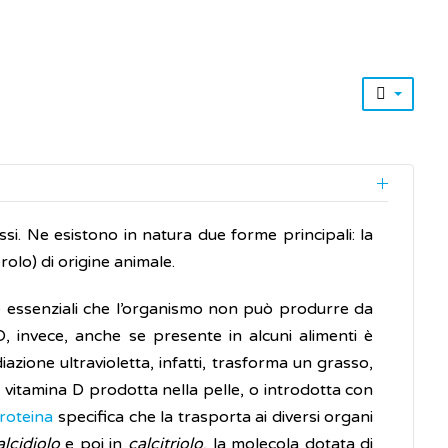
assi. Ne esistono in natura due forme principali: la
rolo) di origine animale.
le essenziali che l’organismo non può produrre da
, invece, anche se presente in alcuni alimenti è
iazione ultravioletta, infatti, trasforma un grasso,
La vitamina D prodotta nella pelle, o introdotta con
roteina
specifica che la trasporta ai diversi organi
alcidiolo
e poi in
calcitriolo
, la molecola dotata di