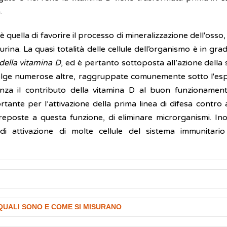
.
 è quella di favorire il processo di mineralizzazione dell'oss
l’urina. La quasi totalità delle cellule dell’organismo è in g
della vitamina D
, ed è pertanto sottoposta all’azione della 
svolge numerose altre, raggruppate comunemente sotto l'espr
anza il contributo della vitamina D al buon funzionament
portante per l’attivazione della prima linea di difesa cont
preposte a questa funzione, di eliminare microrganismi. Ino
di attivazione di molte cellule del sistema immunitar
enga dalla dieta ed il restante 89-90% dalla sintesi nella pell
 QUALI SONO E COME SI MISURANO