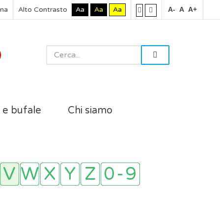
rna
Alto Contrasto
Aa
Aa
Aa
A-
A
A+
i e bufale
Chi siamo