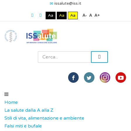
issalute@iss.it
Aa
Aa
Aa
A-
A
A+
Home
La salute dalla A alla Z
Stili di vita, alimentazione e ambiente
Falsi miti e bufale