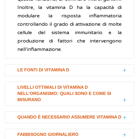
Inoltre, la vitamina D ha la capacità di
modulare la risposta infiammatoria
controllando il grado di attivazione di molte
cellule del sistema immunitario e la
produzione di fattori che intervengono
nell’infiammazione.
LE FONTI DI VITAMINA D
Si calcola che solo il 10-20% della vitamina D
LIVELLI OTTIMALI DI VITAMINA D
NELL’ORGANISMO: QUALI SONO E COME SI
provenga dalla dieta ed il restante 89-90%
MISURANO
dalla sintesi nella pelle dopo l'esposizione al
sole.
Lo stato della vitamina D si valuta misurando
QUANDO È NECESSARIO ASSUMERE VITAMINA D
Esposizione al sole
i livelli del suo principale metabolita
Alla nostra latitudine, dalla fine di marzo alla
circolante, il calcidiolo, generalmente
C’è un generale consenso nelle linee guida
FABBISOGNO GIORNALIERO