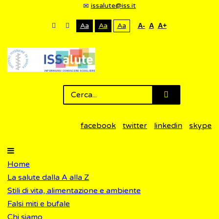
issalute@iss.it
Aa
Aa
Aa
A-
A
A+
facebook
twitter
linkedin
skype
Home
La salute dalla A alla Z
Stili di vita, alimentazione e ambiente
Falsi miti e bufale
Chi siamo