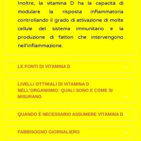
Inoltre, la vitamina D ha la capacità di
modulare la risposta infiammatoria
controllando il grado di attivazione di molte
cellule del sistema immunitario e la
produzione di fattori che intervengono
nell’infiammazione.
LE FONTI DI VITAMINA D
Si calcola che solo il 10-20% della vitamina D
LIVELLI OTTIMALI DI VITAMINA D
NELL’ORGANISMO: QUALI SONO E COME SI
provenga dalla dieta ed il restante 89-90%
MISURANO
dalla sintesi nella pelle dopo l'esposizione al
sole.
Lo stato della vitamina D si valuta misurando
QUANDO È NECESSARIO ASSUMERE VITAMINA D
Esposizione al sole
i livelli del suo principale metabolita
Alla nostra latitudine, dalla fine di marzo alla
circolante, il calcidiolo, generalmente
C’è un generale consenso nelle linee guida
FABBISOGNO GIORNALIERO
fine di settembre, una persona sana, e
indicato con la sua formula chimica 25(OH)D,
nazionali e internazionali nel consigliare