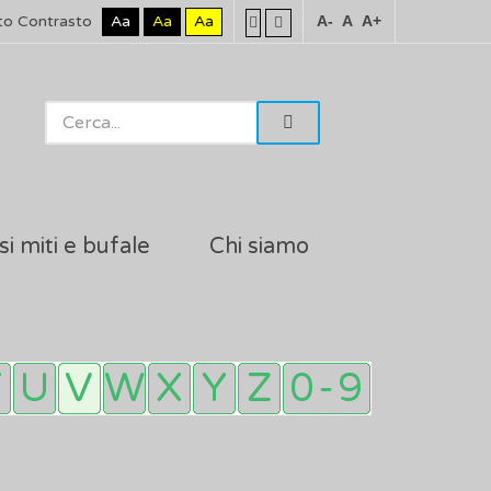
to Contrasto
Aa
Aa
Aa
A-
A
A+
si miti e bufale
Chi siamo