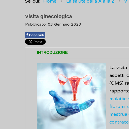
Sei qui:
Home
La salute dalla A alla Z
V
Visita ginecologica
Pubblicato: 03 Gennaio 2023
f
Condividi
INTRODUZIONE
La visit
aspetti 
(OMS) ra
rapporto 
malattie 
fibromi u
mestrual
contracc