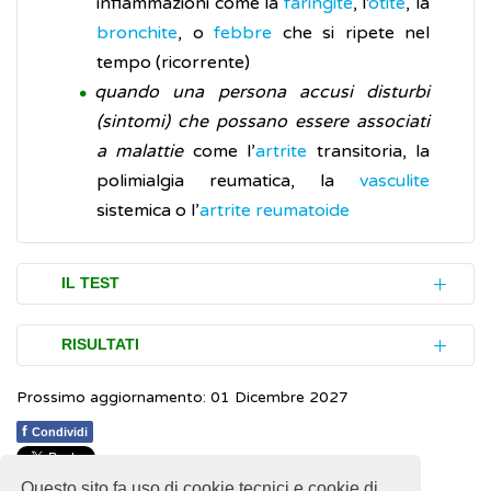
infiammazioni come la
faringite
, l’
otite
, la
bronchite
, o
febbre
che si ripete nel
tempo (ricorrente)
quando una persona accusi disturbi
(sintomi) che possano essere associati
a malattie
come l’
artrite
transitoria, la
polimialgia reumatica, la
vasculite
sistemica o l’
artrite reumatoide
IL TEST
La VES è un esame molto semplice, non ha
RISULTATI
controindicazioni e si effettua tramite un
Prossimo aggiornamento: 01 Dicembre 2027
semplice prelievo di una piccola quantità di
La VES è misurata in millimetri l’ora e i valori
sangue (campione) da una vena del braccio.
normali (valori di riferimento) nei risultati
f
Condividi
dell’analisi sono differenziati per sesso e per
Non è necessario essere a digiuno anche se,
Questo sito fa uso di cookie tecnici e cookie di