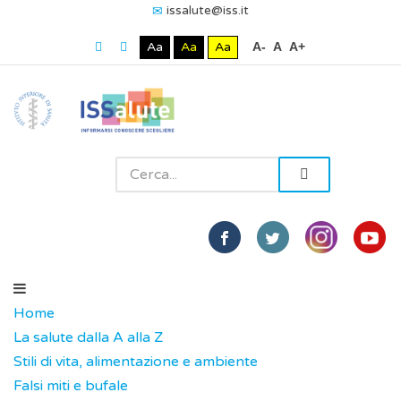
issalute@iss.it
Aa
Aa
Aa
A-
A
A+
Home
La salute dalla A alla Z
Stili di vita, alimentazione e ambiente
Falsi miti e bufale