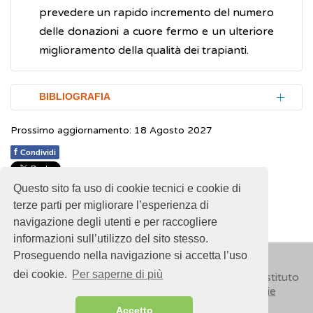
prevedere un rapido incremento del numero
delle donazioni a cuore fermo e un ulteriore
miglioramento della qualità dei trapianti.
BIBLIOGRAFIA
Prossimo aggiornamento: 18 Agosto 2027
Bernat JL, Capron AM, Bleck TP et al.
The
circulatory-respiratory determination of
f
Condividi
death in organ donation
.
Critical Care
Questo sito fa uso di cookie tecnici e cookie di
Medicine.
2010; 38(3): 963-70
1
1
1
1
1
Rating 2.75 (4 Votes)
terze parti per migliorare l’esperienza di
navigazione degli utenti e per raccogliere
Centro Nazionale Trapianti (CNT).
informazioni sull’utilizzo del sito stesso.
Donazione di organi a cuore fermo (DCD) in
Proseguendo nella navigazione si accetta l’uso
Italia. Raccomandazioni operative
dei cookie.
Per saperne di più
© 2018
ISSalute - Sito sviluppato e gestito dall’Istituto
Superiore di Sanità (ISS) -
Disclaimer
-
Cookie
Centro Nazionale Trapianti (CNT).
Criteri
Accetto
clinici e raccomandazioni pratiche inerenti