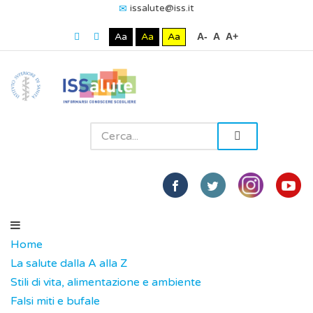
issalute@iss.it
Aa
Aa
Aa
A-
A
A+
Home
La salute dalla A alla Z
Stili di vita, alimentazione e ambiente
Falsi miti e bufale