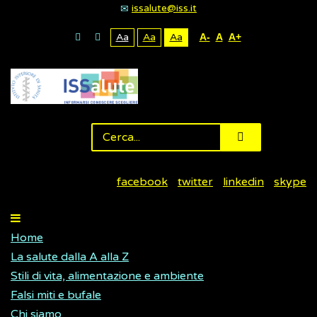
issalute@iss.it
Aa
Aa
Aa
A-
A
A+
facebook
twitter
linkedin
skype
Home
La salute dalla A alla Z
Stili di vita, alimentazione e ambiente
Falsi miti e bufale
Chi siamo