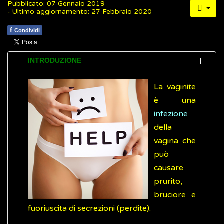
Pubblicato: 07 Gennaio 2019
- Ultimo aggiornamento: 27 Febbraio 2020
f
Condividi
INTRODUZIONE
La vaginite
è una
infezione
della
vagina che
può
causare
prurito,
bruciore e
fuoriuscita di secrezioni (perdite).