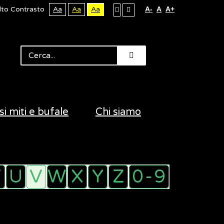
lto Contrasto
Aa
Aa
Aa
A-
A
A+
si miti e bufale
Chi siamo