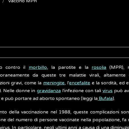
Vaccino MPR
no contro il
morbillo
, la parotite e la
rosolia
(MPR), n
oraneamente da queste tre malattie virali, altamente
zioni gravi, come la
meningite
, l'
encefalite
e la sordità, ed 
). Nelle donne in
gravidanza
l'infezione con tali
virus
può ave
e può portare ad aborto spontaneo (leggi la
Bufala
).
ento della vaccinazione nel 1988, queste complicazioni son
one del numero di persone vaccinate nella popolazione, fa r
 virus. In particolare, negli ultimi anni a causa di una diminu