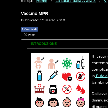
Sei qui:
Home
La salute dalla A alla Z
V
Vaccino MPR
Pubblicato: 19 Marzo 2018
f
Condividi
INTRODUZIONE
Il vacci
contemp
complica
la
Bufala
bambino 
Dall'avv
diminuzi
di questi