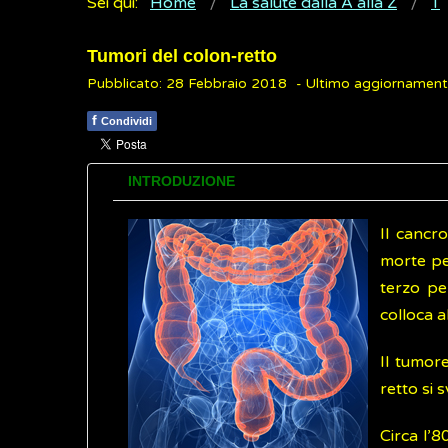
Sei qui:
Home
La salute dalla A alla Z
T
Tumori del colon-retto
Pubblicato: 28 Febbraio 2018
- Ultimo aggiornamen
f
Condividi
INTRODUZIONE
Il cancro
morte p
terzo pe
colloca 
Il tumor
retto si s
Circa l’8