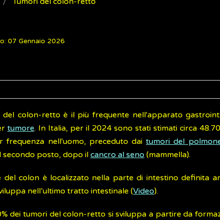
Tumori del colon-retto
to: 07 Gennaio 2026
 del colon-retto è il più frequente nell'apparato gastroint
er
tumore
. In Italia, per il 2024 sono stati stimati circa 48.7
r frequenza nell'uomo, preceduto dai
tumori del polmon
al secondo posto, dopo il
cancro al seno
(mammella).
e del colon è localizzato nella parte di intestino definita 
viluppa nell’ultimo tratto intestinale (
Video
).
0% dei tumori del colon-retto si sviluppa a partire da formazi