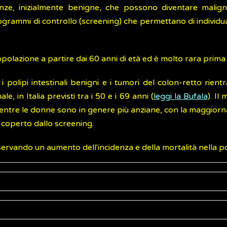
nze, inizialmente benigne, che possono diventare malig
ammi di controllo (screening) che permettano di individuar
olazione a partire dai 60 anni di età ed è molto rara prima 
ali i polipi intestinali benigni e i tumori del colon-retto r
e, in Italia previsti tra i 50 e i 69 anni (
leggi la Bufala
). Il
 mentre le donne sono in genere più anziane, con la maggiorna
 coperto dallo screening.
sservando un aumento dell'incidenza e della mortalità nella 
umori al colon-retto sono: