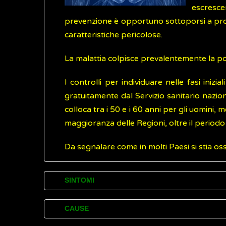
escresce
prevenzione è opportuno sottoporsi a progr
caratteristiche pericolose.
La malattia colpisce prevalentemente la pop
I controlli per individuare nelle fasi inizi
gratuitamente dal Servizio sanitario nazional
colloca tra i 50 e i 60 anni per gli uomini,
maggioranza delle Regioni, oltre il periodo
Da segnalare come in molti Paesi si stia o
SINTOMI
I principali disturbi (sintomi) causati dai t
CAUSE
presenza di sangue nelle feci