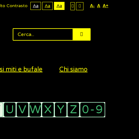
lto Contrasto
Aa
Aa
Aa
A-
A
A+
si miti e bufale
Chi siamo