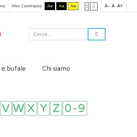
rna
Alto Contrasto
Aa
Aa
Aa
A-
A
A+
i e bufale
Chi siamo