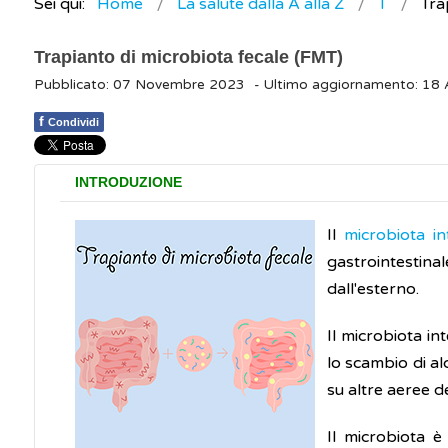
Sei qui:
Home
La salute dalla A alla Z
T
Tra
Trapianto di microbiota fecale (FMT)
Pubblicato: 07 Novembre 2023
- Ultimo aggiornamento: 18
f
Condividi
INTRODUZIONE
Il
microbiota in
gastrointestina
dall'esterno.
Il microbiota in
lo scambio di al
su altre aeree de
Il microbiota