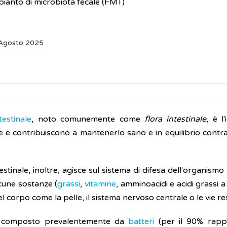
pianto di microbiota fecale (FMT)
 Agosto 2025
testinale
, noto comunemente come
flora intestinale
, è l
le e contribuiscono a mantenerlo sano e in equilibrio contr
testinale, inoltre, agisce sul sistema di difesa dell'organism
cune sostanze (
grassi
,
vitamine
, amminoacidi e acidi grassi a
l corpo come la pelle, il sistema nervoso centrale o le vie re
 è composto prevalentemente da
batteri
(per il 90% rapp