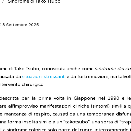
Sindrome di Tako Tsubo
: 18 Settembre 2025
ome di Tako Tsubo, conosciuta anche come
sindrome del cu
ausata da
situazioni stressanti
e da forti emozioni, ma talvo
ntervento chirurgico.
 descritta per la prima volta in Giappone nel 1990 e 
re all'improvviso manifestazioni cliniche (sintomi) simili a 
 e mancanza di respiro, causati da una temporanea disfunzi
na forma insolita simile a un "takotsubo", una sorta di “tr
 . La sindrome colpisce solo parte del cuore, interrompend