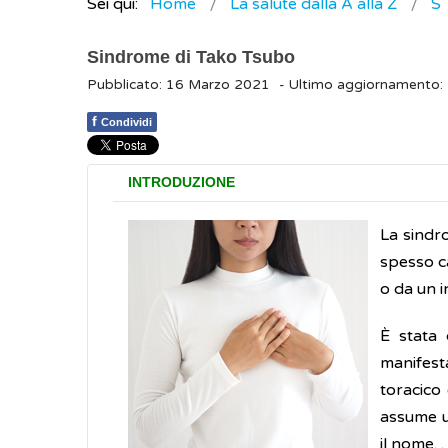
Sei qui:
Home
La salute dalla A alla Z
S
Sindrome di Tako Tsubo
Pubblicato: 16 Marzo 2021
- Ultimo aggiornamento
f
Condividi
INTRODUZIONE
La sindr
spesso c
o da un i
È stata
manifesta
toracico
assume u
il nome.