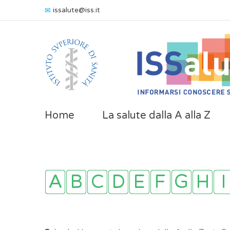
issalute@iss.it
Home
La salute dalla A alla Z