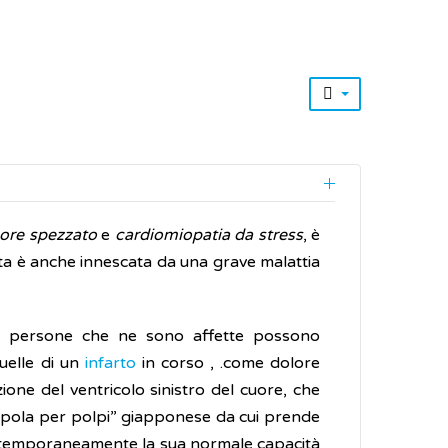
ore spezzato
e
cardiomiopatia da stress
, è
lta è anche innescata da una grave malattia
le persone che ne sono affette possono
quelle di un
infarto
in corso , .come dolore
one del ventricolo sinistro del cuore, che
appola per polpi” giapponese da cui prende
o temporaneamente la sua normale capacità