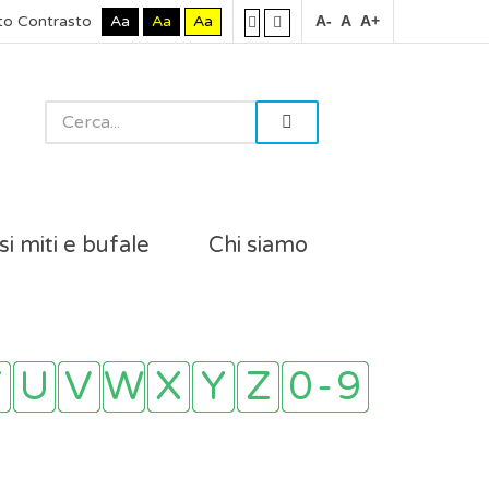
to Contrasto
Aa
Aa
Aa
A-
A
A+
si miti e bufale
Chi siamo