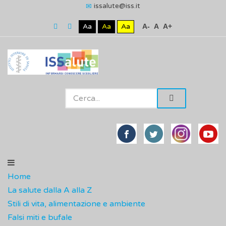
issalute@iss.it
Aa
Aa
Aa
A-
A
A+
Home
La salute dalla A alla Z
Stili di vita, alimentazione e ambiente
Falsi miti e bufale