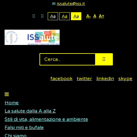
issalute@iss.it
Aa
Aa
Aa
A-
A
A+
facebook
twitter
linkedin
skype
Home
La salute dalla A alla Z
Stili di vita, alimentazione e ambiente
Falsi miti e bufale
Chi siamo