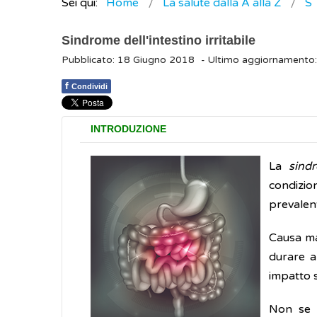
Sei qui:
Home
La salute dalla A alla Z
S
Sindrome dell'intestino irritabile
Pubblicato: 18 Giugno 2018
- Ultimo aggiornamento
f
Condividi
INTRODUZIONE
La
sindr
condizi
prevalent
Causa ma
durare a
impatto si
Non se n