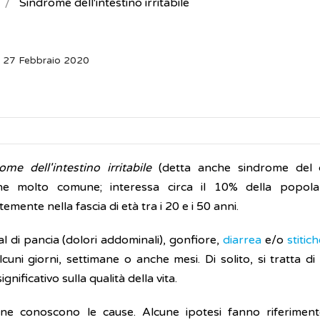
Sindrome dell'intestino irritabile
: 27 Febbraio 2020
ome dell'intestino irritabile
(detta anche sindrome del co
one molto comune; interessa circa il 10% della popola
emente nella fascia di età tra i 20 e i 50 anni.
l di pancia (dolori addominali), gonfiore,
diarrea
e/o
stitic
lcuni giorni, settimane o anche mesi. Di solito, si tratta
gnificativo sulla qualità della vita.
e conoscono le cause. Alcune ipotesi fanno riferimento a