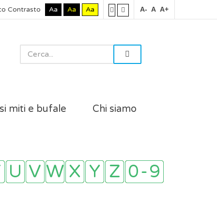
to Contrasto
Aa
Aa
Aa
A-
A
A+
si miti e bufale
Chi siamo