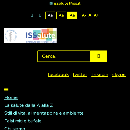
issalute@iss.it
Aa
Aa
Aa
A-
A
A+
facebook
twitter
linkedin
skype
Home
La salute dalla A alla Z
Stili di vita, alimentazione e ambiente
Falsi miti e bufale
Chi siamo