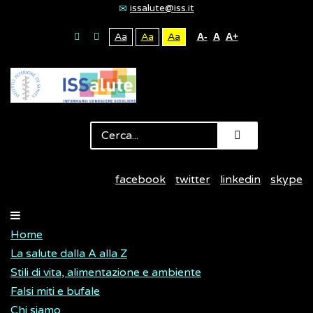
issalute@iss.it
Aa
Aa
Aa
A-
A
A+
facebook
twitter
linkedin
skype
Home
La salute dalla A alla Z
Stili di vita, alimentazione e ambiente
Falsi miti e bufale
Chi siamo