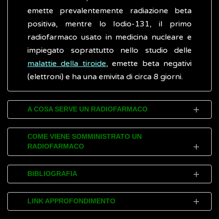
emette prevalentemente radiazione beta
positiva, mentre lo Iodio-131, il primo
radiofarmaco usato in medicina nucleare e
impiegato soprattutto nello studio delle
malattie della tiroide
, emette beta negativi
(elettroni) e ha una emivita di circa 8 giorni.
A COSA SERVE UN RADIOFARMACO
Un radiofarmaco è costituito da due
COME VIENE SOMMINISTRATO UN
RADIOFARMACO
componenti: una molecola biologica e una
parte radioattiva. La parte radioattiva è
I radiofarmaci possono essere somministrati
composta da uno o più radionuclidi, mentre
BIBLIOGRAFIA
per bocca, per endovena, attraverso il
la molecola biologica ha il compito di
peritoneo o per via locale. Per i trattamenti
Associazione Italiana Medicina Nucleare
trasportare la componente radioattiva,
LINK APPROFONDIMENTO
terapeutici le persone dopo aver ricevuto il
(AIMN)
sfruttando il metabolismo della persona,