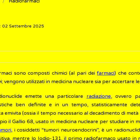
Radiofarmaci
o: 02 Settembre 2025
armaci sono composti chimici (al pari dei
farmaci
) che cont
vi; vengono utilizzati in medicina nucleare sia per accertare le
dionuclide emette una particolare
radiazione
, ovvero p
istiche ben definite e in un tempo, statisticamente det
a emivita (ossia il tempo necessario al decadimento di metà 
io il Gallio 68, usato in medicina nucleare per studiare in
umori
, i cosiddetti “tumori neuroendocrini”, è un radionuc
itiva, mentre lo Iodio-131, il primo radiofarmaco usato in