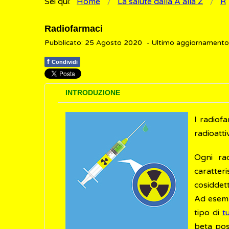
Sei qui:
Home
La salute dalla A alla Z
R
Radiofarmaci
Pubblicato: 25 Agosto 2020
- Ultimo aggiornament
f
Condividi
INTRODUZIONE
I radiof
radioatti
Ogni ra
caratter
cosiddett
Ad esemp
tipo di
t
beta pos