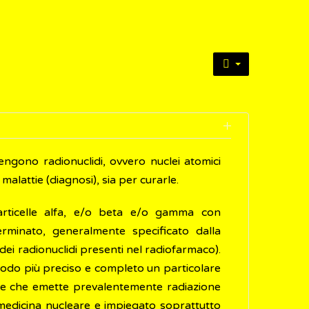
engono radionuclidi, ovvero nuclei atomici
 malattie (diagnosi), sia per curarle.
articelle alfa, e/o beta e/o gamma con
erminato, generalmente specificato dalla
dei radionuclidi presenti nel radiofarmaco).
 modo più preciso e completo un particolare
lide che emette prevalentemente radiazione
 medicina nucleare e impiegato soprattutto