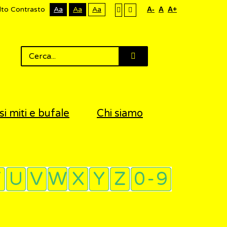
lto Contrasto
Aa
Aa
Aa
A-
A
A+
si miti e bufale
Chi siamo