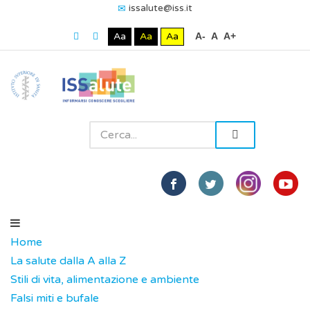
issalute@iss.it
Aa
Aa
Aa
A-
A
A+
Home
La salute dalla A alla Z
Stili di vita, alimentazione e ambiente
Falsi miti e bufale