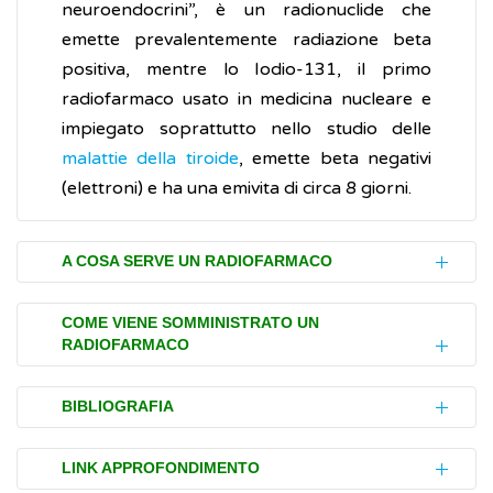
neuroendocrini”, è un radionuclide che
emette prevalentemente radiazione beta
positiva, mentre lo Iodio-131, il primo
radiofarmaco usato in medicina nucleare e
impiegato soprattutto nello studio delle
malattie della tiroide
, emette beta negativi
(elettroni) e ha una emivita di circa 8 giorni.
A COSA SERVE UN RADIOFARMACO
Un radiofarmaco è costituito da due
COME VIENE SOMMINISTRATO UN
RADIOFARMACO
componenti: una molecola biologica e una
parte radioattiva. La parte radioattiva è
I radiofarmaci possono essere somministrati
composta da uno o più radionuclidi, mentre
BIBLIOGRAFIA
per bocca, per endovena, attraverso il
la molecola biologica ha il compito di
peritoneo o per via locale. Per i trattamenti
Associazione Italiana Medicina Nucleare
trasportare la componente radioattiva,
LINK APPROFONDIMENTO
terapeutici le persone dopo aver ricevuto il