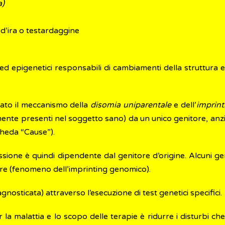
a)
 d’ira o testardaggine
 epigenetici responsabili di cambiamenti della struttura e d
icato il meccanismo della
disomia uniparentale
e dell’
imprin
nte presenti nel soggetto sano) da un unico genitore, an
cheda “Cause”).
essione è quindi dipendente dal genitore d’origine. Alcuni 
dre (fenomeno dell’imprinting genomico).
gnosticata) attraverso l’esecuzione di test genetici specifici.
r la malattia e lo scopo delle terapie è ridurre i disturbi c