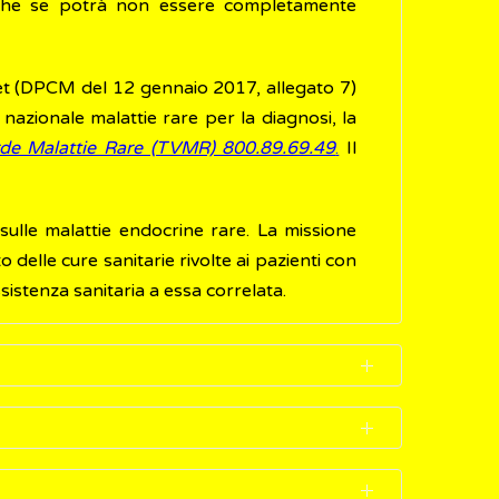
anche se potrà non essere completamente
ket (DPCM del 12 gennaio 2017, allegato 7)
 nazionale malattie rare per la diagnosi, la
rde Malattie Rare (TVMR) 800.89.69.49
.
Il
 sulle malattie endocrine rare. La missione
 delle cure sanitarie rivolte ai pazienti con
ssistenza sanitaria a essa correlata.
 del bambino.