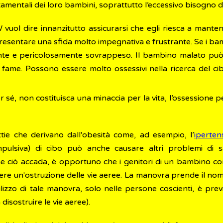
mentali dei loro bambini, soprattutto l’eccessivo bisogno d
 vuol dire innanzitutto assicurarsi che egli riesca a ma
resentare una sfida molto impegnativa e frustrante. Se i b
e e pericolosamente sovrappeso. Il bambino malato può ma
 fame. Possono essere molto ossessivi nella ricerca del c
 sé, non costituisca una minaccia per la vita, l’ossessione 
ttie che derivano dall'obesità come, ad esempio, l’
iperten
ompulsiva) di cibo può anche causare altri problemi di s
che ciò accada, è opportuno che i genitori di un bambino 
ere un'ostruzione delle vie aeree. La manovra prende il no
lizzo di tale manovra, solo nelle persone coscienti, è pre
 disostruire le vie aeree).