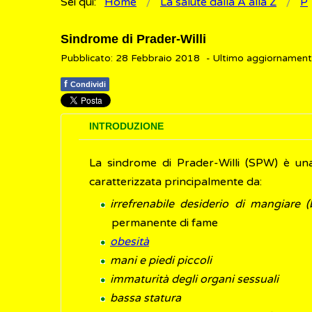
Sei qui:
Home
La salute dalla A alla Z
P
Sindrome di Prader-Willi
Pubblicato: 28 Febbraio 2018
- Ultimo aggiornament
f
Condividi
INTRODUZIONE
La sindrome di Prader-Willi (SPW) è un
caratterizzata principalmente da:
irrefrenabile desiderio di mangiare (
permanente di fame
obesità
mani e piedi piccoli
immaturità degli organi sessuali
bassa statura