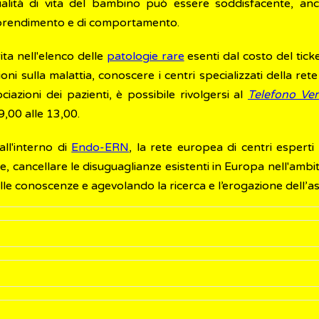
 qualità di vita del bambino può essere soddisfacente, 
apprendimento e di comportamento.
rita nell'elenco delle
patologie rare
esenti dal costo del tic
i sulla malattia, conoscere i centri specializzati della rete
ciazioni dei pazienti, è possibile rivolgersi al
Telefono Ve
9,00 alle 13,00.
all'interno di
Endo-ERN
, la rete europea di centri esperti
e, cancellare le disuguaglianze esistenti in Europa nell'ambito
delle conoscenze e agevolando la ricerca e l’erogazione dell’a
 riguardano lo sviluppo fisico, neurologico e comportamentale
alterazioni del sistema nervoso.
ta da un difetto genetico del cromosoma 15.