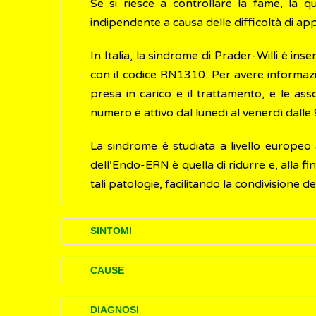
Se si riesce a controllare la fame, la
indipendente a causa delle difficoltà di 
In Italia, la sindrome di Prader-Willi è inse
con il codice RN1310. Per avere informazion
presa in carico e il trattamento, e le asso
numero è attivo dal lunedì al venerdì dalle 
La sindrome è studiata a livello europeo 
dell’Endo-ERN è quella di ridurre e, alla fin
tali patologie, facilitando la condivisione 
SINTOMI
I disturbi (sintomi) causati dalla malattia
CAUSE
Riduzione del tono muscolare (ipotonia) e 
La sindrome di Prader-Willi (SPW) è causa
DIAGNOSI