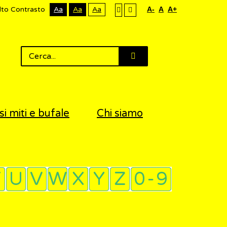
lto Contrasto
Aa
Aa
Aa
A-
A
A+
si miti e bufale
Chi siamo