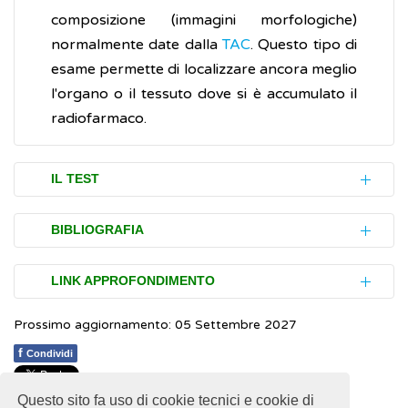
composizione (immagini morfologiche)
normalmente date dalla
TAC
. Questo tipo di
esame permette di localizzare ancora meglio
l'organo o il tessuto dove si è accumulato il
radiofarmaco.
IL TEST
Durante un esame PET viene somministrata
BIBLIOGRAFIA
per via endovenosa una piccola quantità di
farmaco radioattivo
che non genera alcun
Associazione Italiana Medicina Nucleare
LINK APPROFONDIMENTO
rischio per i familiari conviventi. Infatti,
(AIMN)
immediatamente dopo il termine dell'esame
Prossimo aggiornamento: 05 Settembre 2027
International Atomic Energy Agency
World Health Organization (WHO). The
si può tornare a casa, seguendo le
(IAEA).
Radiation Protection in nuclear
f
Condividi
global health observatory: explore a world
indicazioni dei sanitari riguardo le
medicine
oh health data.
Medical devices: positron
precauzioni da prendere nei confronti di
Questo sito fa uso di cookie tecnici e cookie di
1
1
1
1
1
Rating 2.83 (18 Votes)