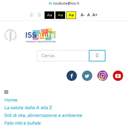
issalute@iss.it
Aa
Aa
Aa
A-
A
A+
Home
La salute dalla A alla Z
Stili di vita, alimentazione e ambiente
Falsi miti e bufale