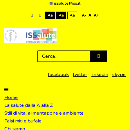
issalute@iss.it
Aa
Aa
Aa
A-
A
A+
facebook
twitter
linkedin
skype
Home
La salute dalla A alla Z
Stili di vita, alimentazione e ambiente
Falsi miti e bufale
Chi siamo