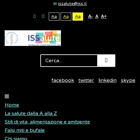
issalute@iss.it
Aa
Aa
Aa
A-
A
A+
facebook
twitter
linkedin
skype
Home
La salute dalla A alla Z
Stili di vita, alimentazione e ambiente
Falsi miti e bufale
Chi siamo