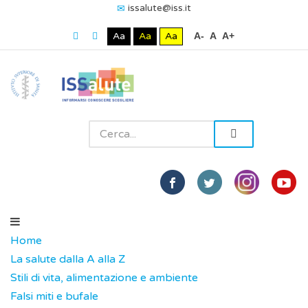
issalute@iss.it
Aa
Aa
Aa
A-
A
A+
Home
La salute dalla A alla Z
Stili di vita, alimentazione e ambiente
Falsi miti e bufale