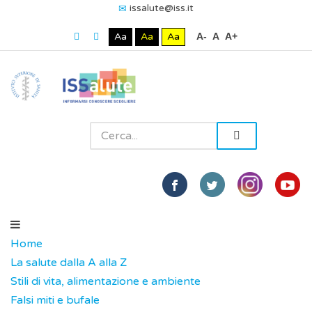
issalute@iss.it
Aa
Aa
Aa
A-
A
A+
Home
La salute dalla A alla Z
Stili di vita, alimentazione e ambiente
Falsi miti e bufale