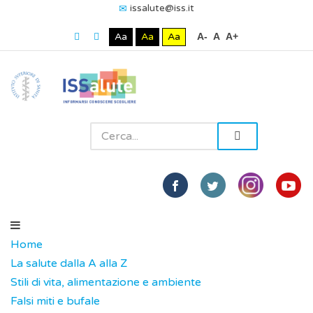
issalute@iss.it
Aa
Aa
Aa
A-
A
A+
Home
La salute dalla A alla Z
Stili di vita, alimentazione e ambiente
Falsi miti e bufale