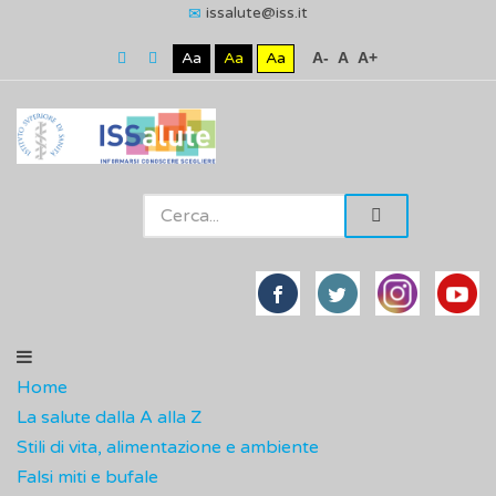
issalute@iss.it
Aa
Aa
Aa
A-
A
A+
Home
La salute dalla A alla Z
Stili di vita, alimentazione e ambiente
Falsi miti e bufale