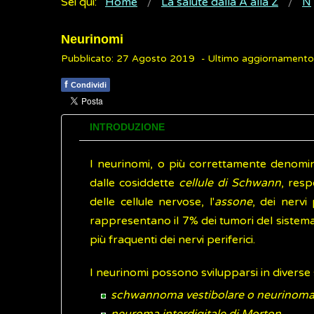
Sei qui:
Home
La salute dalla A alla Z
N
Neurinomi
Pubblicato: 27 Agosto 2019
- Ultimo aggiornamento
f
Condividi
INTRODUZIONE
I neurinomi, o più correttamente denomi
dalle cosiddette
cellule di Schwann
, resp
delle cellule nervose, l'
assone
, dei nervi 
rappresentano il 7% dei tumori del sistem
più fraquenti dei nervi periferici.
I neurinomi possono svilupparsi in divers
schwannoma vestibolare o neurinoma 