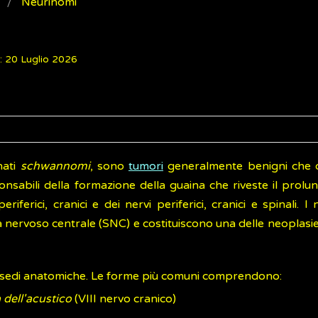
Neurinomi
: 20 Luglio 2026
nati
schwannomi
, sono
tumori
generalmente benigni che 
onsabili della formazione della guaina che riveste il prol
periferici, cranici e dei nervi periferici, cranici e spinali. I
a nervoso centrale (SNC) e costituiscono una delle neoplasi
e sedi anatomiche. Le forme più comuni comprendono:
dell'acustico
(VIII nervo cranico)