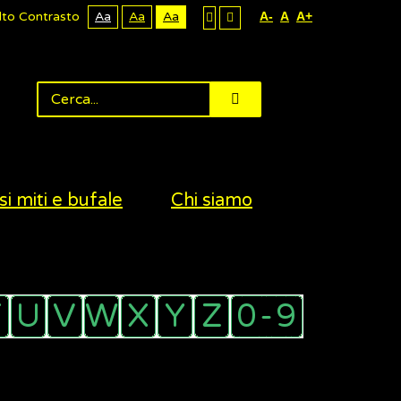
lto Contrasto
Aa
Aa
Aa
A-
A
A+
si miti e bufale
Chi siamo