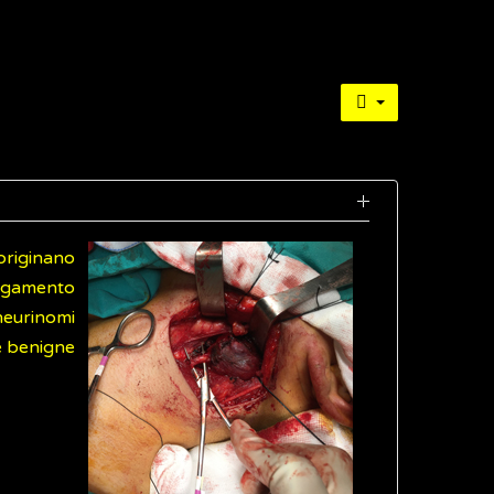
originano
ungamento
 neurinomi
e benigne