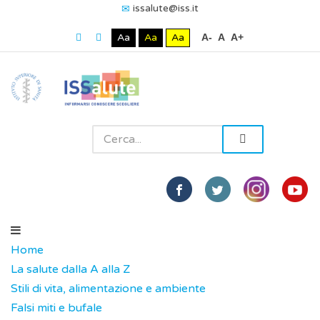
issalute@iss.it
Aa
Aa
Aa
A-
A
A+
Home
La salute dalla A alla Z
Stili di vita, alimentazione e ambiente
Falsi miti e bufale