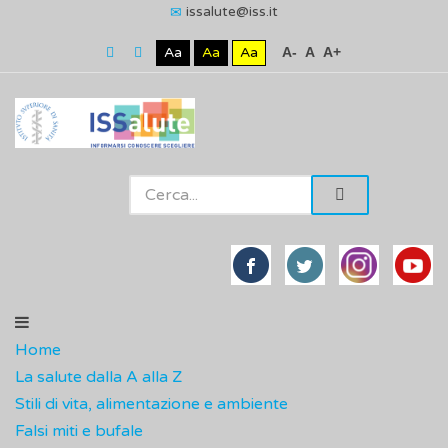
issalute@iss.it
Aa
Aa
Aa
A-
A
A+
Home
La salute dalla A alla Z
Stili di vita, alimentazione e ambiente
Falsi miti e bufale