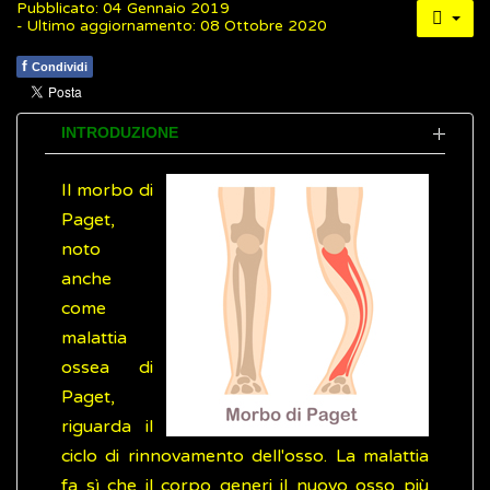
Pubblicato: 04 Gennaio 2019
- Ultimo aggiornamento: 08 Ottobre 2020
f
Condividi
INTRODUZIONE
Il morbo di
Paget,
noto
anche
come
malattia
ossea di
Paget,
riguarda il
ciclo di rinnovamento dell'osso. La malattia
fa sì che il corpo generi il nuovo osso più