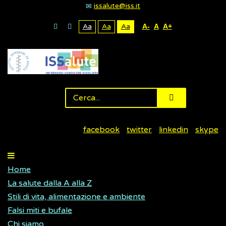
issalute@iss.it
Aa
Aa
Aa
A-
A
A+
facebook
twitter
linkedin
skype
Home
La salute dalla A alla Z
Stili di vita, alimentazione e ambiente
Falsi miti e bufale
Chi siamo