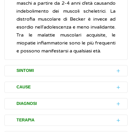
maschi a partire da 2-4 anni d’età causando
indebolimento dei muscoli scheletrici. La
distrofia muscolare di Becker è invece ad
esordio nell'adolescenza e meno invalidante.
Tra le malattie muscolari acquisite, le
miopatie infiammatorie sono le più frequenti
e possono manifestarsi a qualsiasi età.
SINTOMI
affaticamento muscolare
: è il disturbo
CAUSE
più comune, può interessare alcuni
muscoli specifici o, nei casi gravi, tutti i
Molteplici sono le cause che portano
DIAGNOSI
muscoli del corpo
all'instaurarsi di una miopatia.
sensazione di stanchezza
Considerata la varietà ed eterogeneità delle
TERAPIA
Le distrofie muscolari, sono causate da
intolleranza all'
esercizio
diverse forme di miopatie, il medico deve