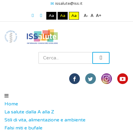
issalute@iss.it
Aa
Aa
Aa
A-
A
A+
Home
La salute dalla A alla Z
Stili di vita, alimentazione e ambiente
Falsi miti e bufale