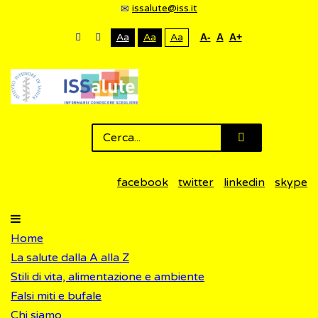
issalute@iss.it
Aa
Aa
Aa
A-
A
A+
facebook
twitter
linkedin
skype
Home
La salute dalla A alla Z
Stili di vita, alimentazione e ambiente
Falsi miti e bufale
Chi siamo