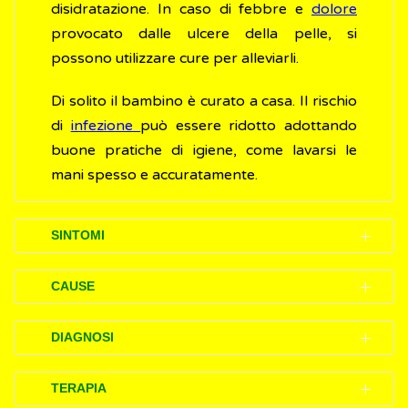
disidratazione. In caso di febbre e
dolore
provocato dalle ulcere della pelle, si
possono utilizzare cure per alleviarli.
Di solito il bambino è curato a casa. Il rischio
di
infezione
può essere ridotto adottando
buone pratiche di igiene, come lavarsi le
mani spesso e accuratamente.
SINTOMI
I disturbi (sintomi) della malattia mani-piedi-
CAUSE
bocca si sviluppano generalmente da 3 a 7
giorni dopo il contagio (tempo di
La malattia mani-piedi-bocca è un’
infezione
DIAGNOSI
incubazione) e possono inizialmente
molto contagiosa, causata da
virus
includere:
appartenenti al genere
enterovirus
(della
L’accertamento (diagnosi) della malattia
TERAPIA