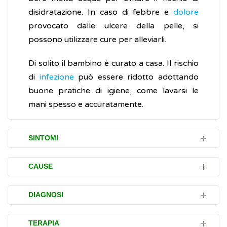
disidratazione. In caso di febbre e
dolore
provocato dalle ulcere della pelle, si
possono utilizzare cure per alleviarli.
Di solito il bambino è curato a casa. Il rischio
di
infezione
può essere ridotto adottando
buone pratiche di igiene, come lavarsi le
mani spesso e accuratamente.
SINTOMI
I disturbi (sintomi) della malattia mani-piedi-
CAUSE
bocca si sviluppano generalmente da 3 a 7
giorni dopo il contagio (tempo di
La malattia mani-piedi-bocca è un’
infezione
DIAGNOSI
incubazione) e possono inizialmente
molto contagiosa, causata da
virus
includere:
appartenenti al genere
enterovirus
(della
L’accertamento (diagnosi) della malattia
TERAPIA