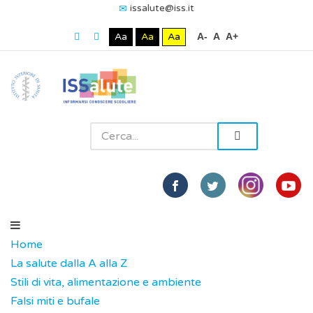
issalute@iss.it
Aa
Aa
Aa
A-
A
A+
Home
La salute dalla A alla Z
Stili di vita, alimentazione e ambiente
Falsi miti e bufale