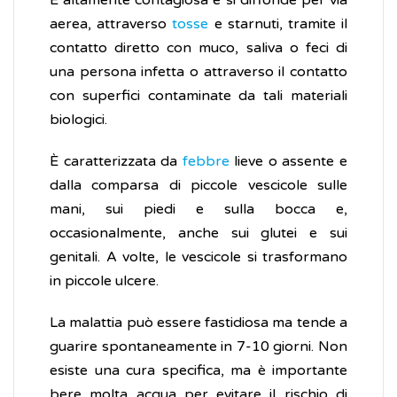
È altamente contagiosa e si diffonde per via
aerea, attraverso
tosse
e starnuti, tramite il
contatto diretto con muco, saliva o feci di
una persona infetta o attraverso il contatto
con superfici contaminate da tali materiali
biologici.
È caratterizzata da
febbre
lieve o assente e
dalla comparsa di piccole vescicole sulle
mani, sui piedi e sulla bocca e,
occasionalmente, anche sui glutei e sui
genitali. A volte, le vescicole si trasformano
in piccole ulcere.
La malattia può essere fastidiosa ma tende a
guarire spontaneamente in 7-10 giorni. Non
esiste una cura specifica, ma è importante
bere molta acqua per evitare il rischio di