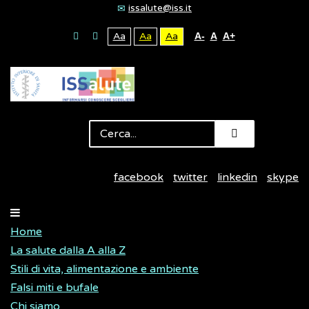
issalute@iss.it
Aa
Aa
Aa
A-
A
A+
facebook
twitter
linkedin
skype
Home
La salute dalla A alla Z
Stili di vita, alimentazione e ambiente
Falsi miti e bufale
Chi siamo