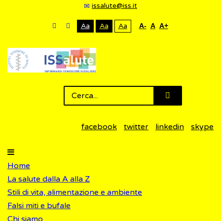
issalute@iss.it
Aa
Aa
Aa
A-
A
A+
facebook
twitter
linkedin
skype
Home
La salute dalla A alla Z
Stili di vita, alimentazione e ambiente
Falsi miti e bufale
Chi siamo