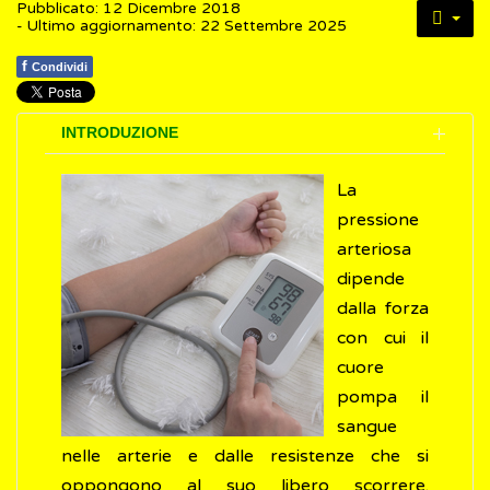
Pubblicato: 12 Dicembre 2018
- Ultimo aggiornamento: 22 Settembre 2025
f
Condividi
INTRODUZIONE
La
pressione
arteriosa
dipende
dalla forza
con cui il
cuore
pompa il
sangue
nelle arterie e dalle resistenze che si
oppongono al suo libero scorrere.