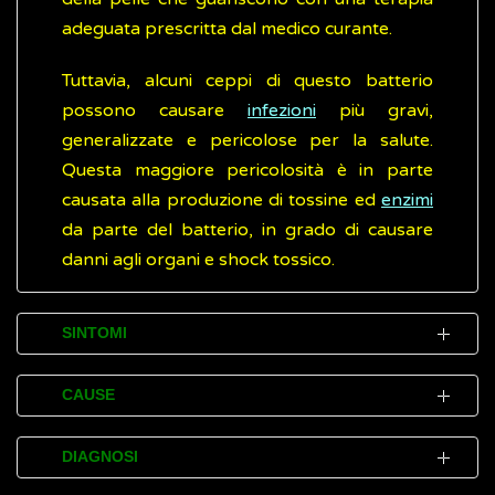
adeguata prescritta dal medico curante.
Tuttavia, alcuni ceppi di questo batterio
possono causare
infezioni
più gravi,
generalizzate e pericolose per la salute.
Questa maggiore pericolosità è in parte
causata alla produzione di tossine ed
enzimi
da parte del batterio, in grado di causare
danni agli organi e shock tossico.
SINTOMI
Le infezioni da streptococco A sono più
CAUSE
comuni nei bambini che possono presentare
disturbi talvolta anche più volte l'anno. Sono
Le infezioni da streptococco A si
DIAGNOSI
più frequenti nel periodo autunnale e
trasmettono facilmente per via respiratoria