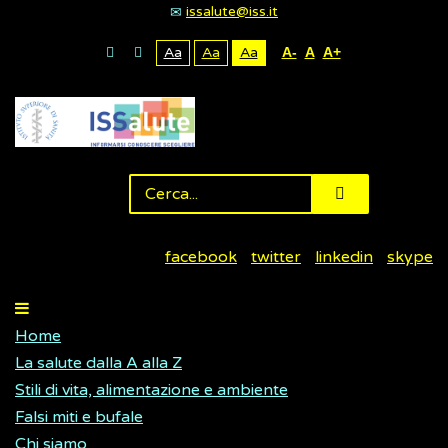
issalute@iss.it
Aa
Aa
Aa
A-
A
A+
facebook
twitter
linkedin
skype
Home
La salute dalla A alla Z
Stili di vita, alimentazione e ambiente
Falsi miti e bufale
Chi siamo